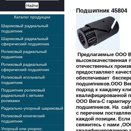
Подшипник 45804
Каталог продукции
Шариковый радиальный
подшипник
Шариковый радиальный
сферический подшипник
Роликовый радиальный
Предлагаемые ООО Ве
подшипник
высококачественная 
Роликовый радиальный
отечественных произв
сферический подшипник
предоставляют качес
Роликовый игольчатый
обеспечивает беспер
подшипник
подшипников.ООО Вег
подход к каждому кли
Подшипник роликовый
квалифицированной п
радиальный с витыми
роликами
ООО Вега-С гарантиру
подшипников. На сай
Радиально-упорный шариковый
с перечнем поставля
Роликовый конический
каждой позиции. Есл
подшипник
свяжитесь с нами ,ОО
Упорный или упорно-
квалифицированную 