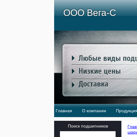
ООО Вега-С
Главная
О компании
Продукци
Поиск подшипников
Глав
шар