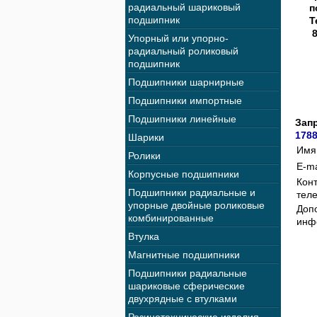
радиальный шариковый
п
подшипник
Т
8
Упорный или упорно-
E
радиальный роликовый
подшипник
Подшипники шарнирные
Подшипники импортные
Подшипники линейные
Зап
1788
Шарики
Имя
Ролики
E-ma
Корпусные подшипники
Кон
Подшипники радиальные и
тел
упорные двойные роликовые
Доп
комбинированные
инф
Втулка
Магнитные подшипники
Подшипники радиальные
шариковые сферические
двухрядные с втулками