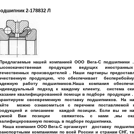
одшипник 2-178832 Л
редлагаемые нашей компанией ООО Вега-С подшипники .
ысококачественная продукция ведущих иностранн
течественных производителей . Наши партнеры предостав
ачественную продукцию, что обеспечивает бесперебойн
адежную работу подшипников.Наша компания обеспечи
ндивидуальный подход к каждому клиенту, система ски
казание квалифицированной помощи в подборе продукции 
арантируем своевременную поставку подшипников. На н
айте можно ознакомиться с перечнем поставляемой 
родукцией и описанием каждой позиции. Если вы не н
ужной Вам позиции свяжитесь с нами ,мы ока
валифицированную помощь в подборе подшипника.
аша компания ООО Вега-С организует доставку подшипн
ранспортными компаниями по всей России и странам СНГ, та