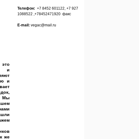
Телефон:
+7 8452 601122, +7 927
1088522 ,+78452471920 факс
E-mail:
vegac@mail.ru
 это
ых и
ляют
ую и
вает
док,
. Мы
ашем
нами
ашли
жем
иков
к же