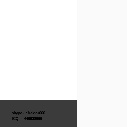
skype - direktor0001
ICQ -
446839066