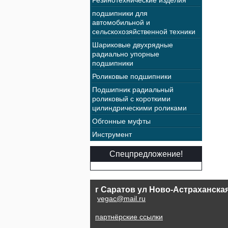
Резинотехнические изделия
подшипники для
автомобильной и
сельскохозяйственной техники
Шариковые двухрядные
радиально упорные
подшипники
Роликовые подшипники
Подшипник радиальный
роликовый с короткими
цилиндрическими роликами
Обгонные муфты
Инструмент
Спецпредложение!
г Саратов ул Ново-Астраханская
vegac@mail.ru
партнёрские ссылки