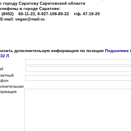
о городу Саратову Саратовской области
елефоны в городе Саратове:
 (8452) 60-11-22, 8-927-108-85-22 т/ф. 47-19-20
-mail: vegac@mail.ru
росить дополнительную информацию по позиции
Подшипник 
32 Л
il
тактный
ефон
олнительная
ормация