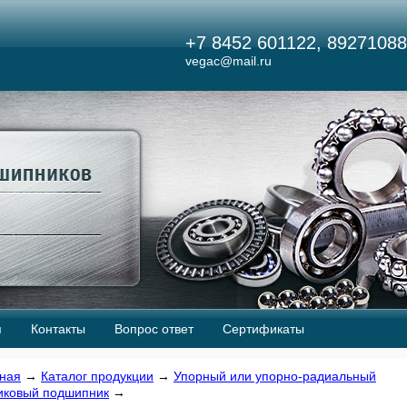
+7 8452 601122, 89271088
vegac@mail.ru
я
Контакты
Вопрос ответ
Сертификаты
ная
→
Каталог продукции
→
Упорный или упорно-радиальный
иковый подшипник
→