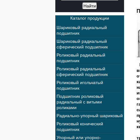
П
Каталог продукции
Шариковый радиальный
подшипник
Шариковый радиальный
сферический подшипник
Роликовый радиальный
подшипник
П
Роликовый радиальный
в
сферический подшипник
о
к
Роликовый игольчатый
н
подшипник
и
Подшипник роликовый
о
радиальный с витыми
г
роликами
с
п
Радиально-упорный шариковый
н
Роликовый конический
к
подшипник
Н
Упорный или упорно-
т