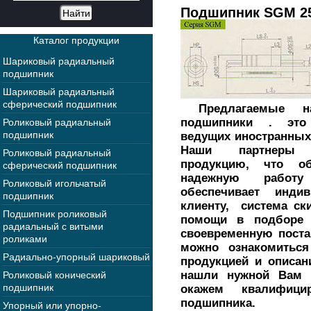
Подшипник SGM 2
Каталог продукции
Шариковый радиальный
подшипник
Шариковый радиальный
сферический подшипник
Предлагаемые н
подшипники . это 
Роликовый радиальный
подшипник
ведущих иностранных
Наши партнеры п
Роликовый радиальный
продукцию, что о
сферический подшипник
надежную работу
Роликовый игольчатый
обеспечивает инд
подшипник
клиенту, система ск
Подшипник роликовый
помощи в подборе
радиальный с витыми
своевременную поста
роликами
можно ознакомиться
Радиально-упорный шариковый
продукцией и описа
нашли нужной Вам 
Роликовый конический
подшипник
окажем квалифиц
подшипника.
Упорный или упорно-