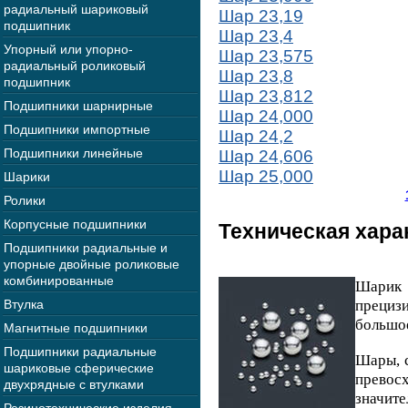
радиальный шариковый
Шар 23,19
подшипник
Шар 23,4
Упорный или упорно-
Шар 23,575
радиальный роликовый
Шар 23,8
подшипник
Шар 23,812
Подшипники шарнирные
Шар 24,000
Подшипники импортные
Шар 24,2
Подшипники линейные
Шар 24,606
Шар 25,000
Шарики
Ролики
Корпусные подшипники
Техническая хара
Подшипники радиальные и
упорные двойные роликовые
комбинированные
Шарик
Втулка
прециз
большо
Магнитные подшипники
Подшипники радиальные
Шары, с
шариковые сферические
прево
двухрядные с втулками
значит