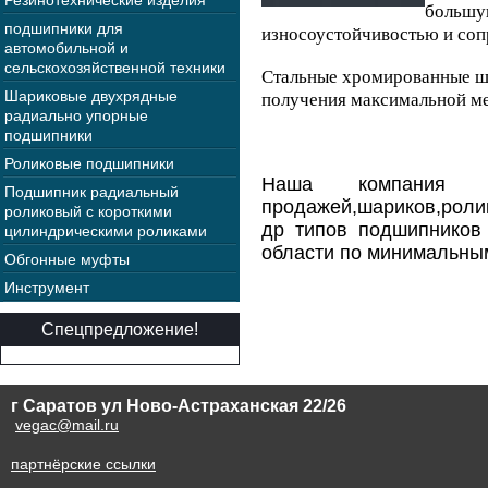
Резинотехнические изделия
больш
подшипники для
износоустойчивостью и со
автомобильной и
сельскохозяйственной техники
Стальные хромированные ш
Шариковые двухрядные
получения максимальной ме
радиально упорные
подшипники
Роликовые подшипники
Наша компания О
Подшипник радиальный
продажей,шариков,ролик
роликовый с короткими
др типов подшипников
цилиндрическими роликами
области по минимальны
Обгонные муфты
Инструмент
Спецпредложение!
г Саратов ул Ново-Астраханская 22/26
vegac@mail.ru
партнёрские ссылки