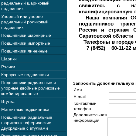
радиальный шариковый
свяжитесь с н
подшипник
квалифицированную 
Упорный или упорно-
Наша компания ОО
радиальный роликовый
подшипников тран
подшипник
России и странам С
Подшипники шарнирные
Саратовской области
Телефоны в городе 
Подшипники импортные
+7 (8452) 60-11-22 
Подшипники линейные
Шарики
Ролики
Корпусные подшипники
Подшипники радиальные и
Запросить дополнительную
упорные двойные роликовые
Имя
комбинированные
E-mail
Втулка
Контактный
телефон
Магнитные подшипники
Дополнительная
Подшипники радиальные
информация
шариковые сферические
двухрядные с втулками