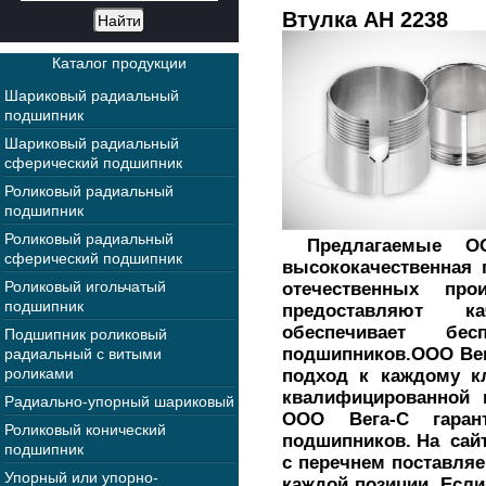
Втулка AH 2238
Каталог продукции
Шариковый радиальный
подшипник
Шариковый радиальный
сферический подшипник
Роликовый радиальный
подшипник
Роликовый радиальный
Предлагаемые ОО
сферический подшипник
высококачественная 
Роликовый игольчатый
отечественных пр
подшипник
предоставляют к
обеспечивает бес
Подшипник роликовый
подшипников.ООО Вег
радиальный с витыми
роликами
подход к каждому кл
квалифицированной
Радиально-упорный шариковый
ООО Вега-С гарант
Роликовый конический
подшипников. На сай
подшипник
с перечнем поставля
Упорный или упорно-
каждой позиции. Есл