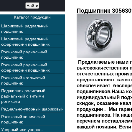
Подшипник 305630
Каталог продукции
Шариковый радиальный
подшипник
Шариковый радиальный
сферический подшипник
Роликовый радиальный
подшипник
Предлагаемые нами п
Роликовый радиальный
высококачественная 
сферический подшипник
отечественных произв
Роликовый игольчатый
предоставляют качес
подшипник
обеспечивает беспер
Подшипник роликовый
подшипников.Наша ко
радиальный с витыми
индивидуальный подх
роликами
скидок, оказание кв
продукции . Мы гара
Радиально-упорный шариковый
подшипников. На наш
Роликовый конический
перечнем поставляем
подшипник
каждой позиции. Есл
Упорный или упорно-