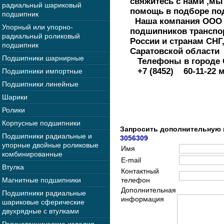
свяжитесь с нами ,м
радиальный шариковый
помощь в подборе по
подшипник
Наша компания ООО В
Упорный или упорно-
подшипников транспо
радиальный роликовый
России и странам СНГ,
подшипник
Саратовской области
Подшипники шарнирные
Телефоны в городе 
+7 (8452) 60-11-22 м
Подшипники импортные
Подшипники линейные
Шарики
Ролики
Корпусные подшипники
Запросить дополнительную
Подшипники радиальные и
3056309
упорные двойные роликовые
Имя
комбинированные
E-mail
Втулка
Контактный
Магнитные подшипники
телефон
Дополнительная
Подшипники радиальные
информация
шариковые сферические
двухрядные с втулками