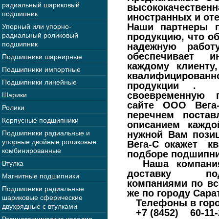
радиальный шариковый
высококачеств
подшипник
иностранных и от
Наши партнеры п
Упорный или упорно-
радиальный роликовый
продукцию, что о
подшипник
надежную работ
обеспечивает 
Подшипники шарнирные
каждому клиенту
Подшипники импортные
квалифицирова
Подшипники линейные
продукции . О
своевременную 
Шарики
сайте ООО Вега
Ролики
перечнем поста
Корпусные подшипники
описанием каждой
Подшипники радиальные и
нужной Вам пози
упорные двойные роликовые
Вега-С окажет к
комбинированные
подборе подшипни
Наша компания
Втулка
доставку подш
Магнитные подшипники
компаниями по вс
Подшипники радиальные
же по городу Сара
шариковые сферические
Телефоны в горо
двухрядные с втулками
+7 (8452) 60-11-